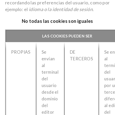
recordando las preferencias del usuario, como por
ejemplo: el
idioma o la identidad de sesión
.
No todas las cookies son iguales
LAS COOKIES PUEDEN SER
PROPIAS
Se
DE
Se en
envían
TERCEROS
al
al
termi
terminal
del
del
usua
usuario
por u
desde el
terc
dominio
difer
del
al ed
editor
del