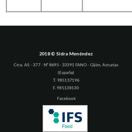
2018 © Sidra Menéndez
Ctra. AS - 377 - Nº 8695 · 33391 FANO · Gijón, Asturias
(España)
T.
985137196
F. 985138130
Facebook