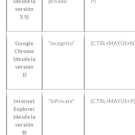
(desde la
privado"
P)
versión
3.5)
Google
"incógnito"
(CTRL+MAYÚS+N
Chrome
(desde la
versión
1)
Internet
"InPrivate"
(CTRL+MAYÚS+P
Explorer
(desde la
versión
8)