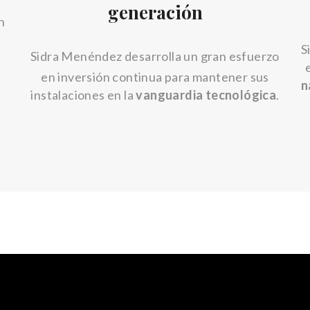
generación
n
S
Sidra Menéndez desarrolla un gran esfuerzo
en inversión continua para mantener sus
n
instalaciones en la
vanguardia tecnológica
.