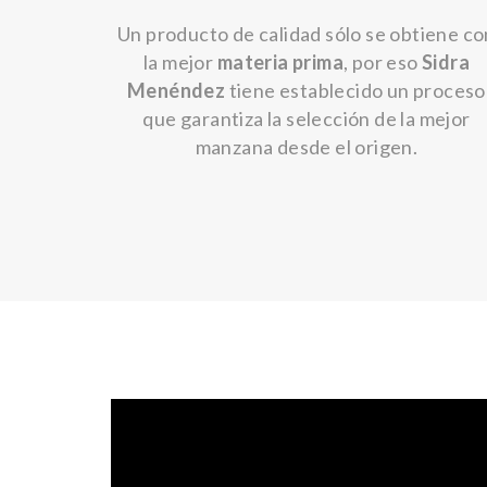
Un producto de calidad sólo se obtiene co
la mejor
materia prima
, por eso
Sidra
Menéndez
tiene establecido un proceso
que garantiza la selección de la mejor
manzana desde el origen.