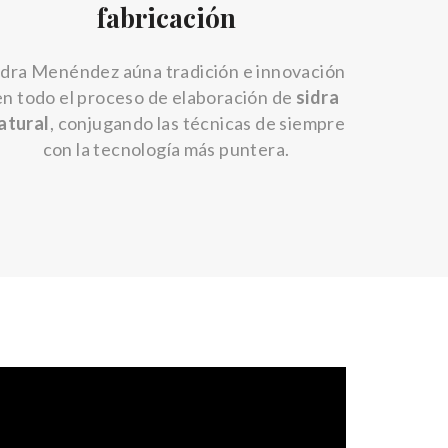
fabricación
idra Menéndez aúna tradición e innovación
en todo el proceso de elaboración de
sidra
atural
, conjugando las técnicas de siempre
con la tecnología más puntera.