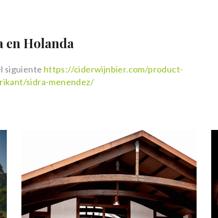
a en Holanda
el siguiente
https://ciderwijnbier.com/product-
brikant/sidra-menendez/