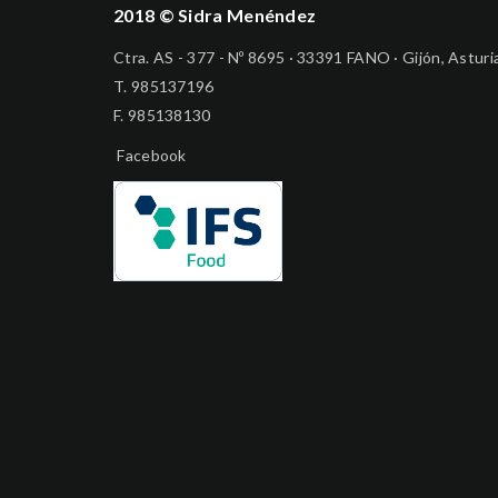
2018 © Sidra Menéndez
Ctra. AS - 377 - Nº 8695 · 33391 FANO · Gijón, Asturi
T.
985137196
F. 985138130
Facebook