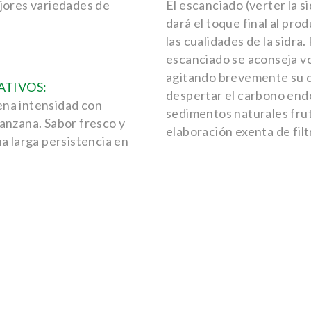
ejores variedades de
El escanciado (verter la si
dará el toque final al pro
las cualidades de la sidra. 
escanciado se aconseja vol
agitando brevemente su 
ATIVOS:
despertar el carbono endó
na intensidad con
sedimentos naturales fru
anzana. Sabor fresco y
elaboración exenta de fil
na larga persistencia en