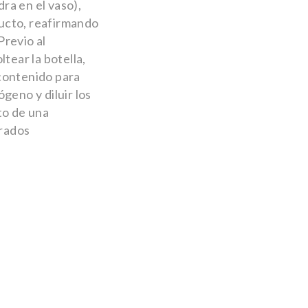
dra en el vaso),
ducto, reafirmando
Previo al
tear la botella,
contenido para
geno y diluir los
to de una
trados