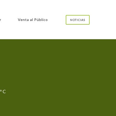
r
Venta al Público
NOTICIAS
 º C