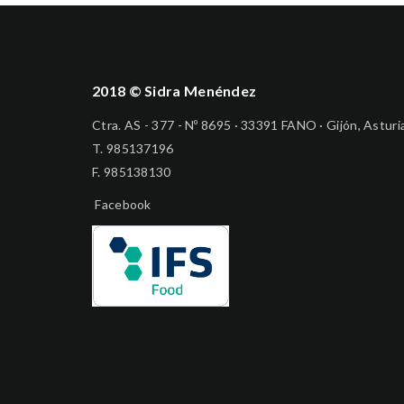
2018 © Sidra Menéndez
Ctra. AS - 377 - Nº 8695 · 33391 FANO · Gijón, Asturi
T.
985137196
F. 985138130
Facebook